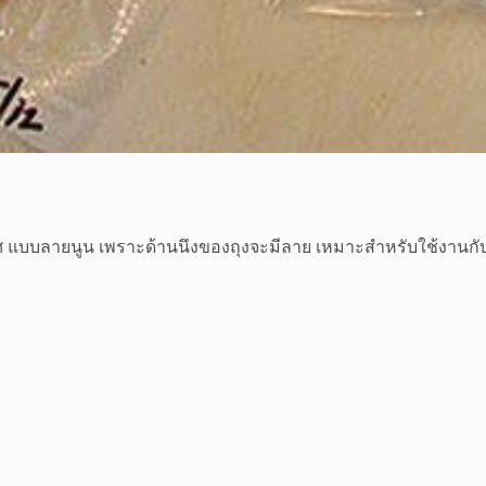
ศ แบบลายนูน เพราะด้านนึงของถุงจะมีลาย เหมาะสำหรับใช้งานกั