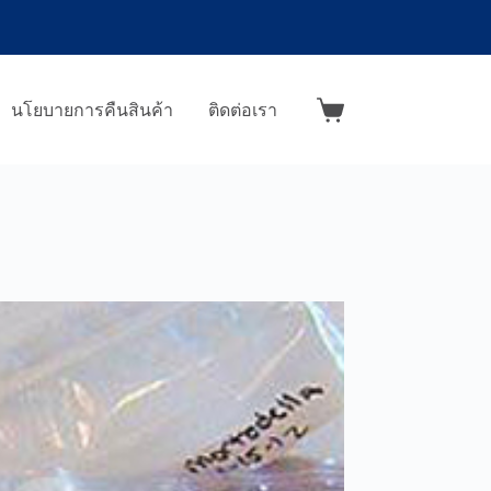
นโยบายการคืนสินค้า
ติดต่อเรา
Shopping
cart