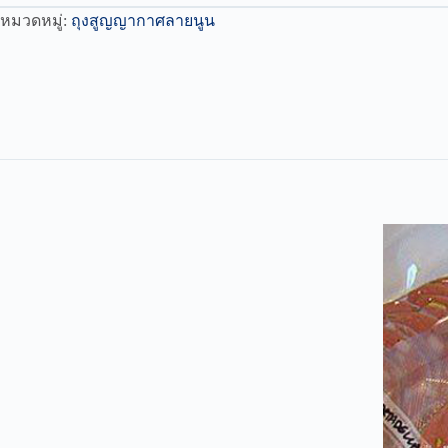
หมวดหมู่:
ถุงสูญญากาศลายนูน