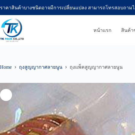
Skip
ราคาสินค้าบางชนิดอาจมีการเปลี่ยนแปลง สามารถโทรสอบถามได้ที่โ
to
content
หน้าแรก
สินค้
Home
ถุงสูญญากาศลายนูน
ถุงแพ็คสูญญากาศลายนูน