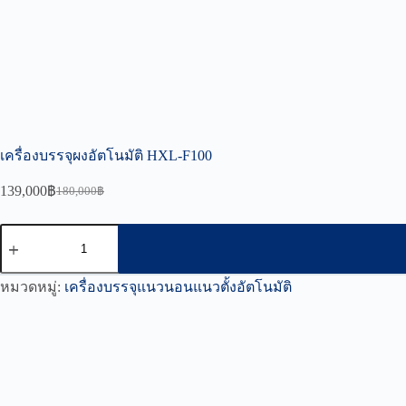
เครื่องบรรจุผงอัตโนมัติ HXL-F100
139,000
฿
180,000
฿
Original
Current
price
price
was:
is:
จำนวน
180,000฿.
139,000฿.
เครื่อง
บรรจุ
หมวดหมู่:
เครื่องบรรจุแนวนอนแนวตั้งอัตโนมัติ
ผง
อัตโนมัติ
HXL-
F100
ชิ้น