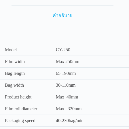
CY-
250
ชิ้น
คำอธิบาย
Model
CY-250
Film width
Max 250mm
Bag length
65-190mm
Bag width
30-110mm
Product height
Max 40mm
Film roll diameter
Max. 320mm
Packaging speed
40-230bag/min