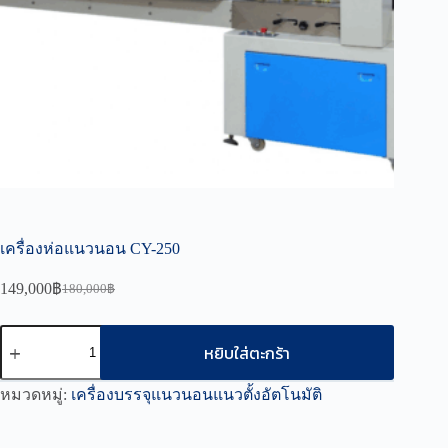
เครื่องห่อแนวนอน CY-250
149,000
฿
180,000
฿
Original
Current
price
price
was:
is:
จำนวน
หยิบใส่ตะกร้า
180,000฿.
149,000฿.
เครื่อง
ห่อ
หมวดหมู่:
เครื่องบรรจุแนวนอนแนวตั้งอัตโนมัติ
แนว
นอน