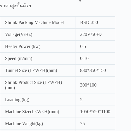
ราคาสูงขึ้นด้วย
Shrink Packing Machine Model
BSD-350
Voltage(V/Hz)
220V/50Hz
Heater Power (kw)
6.5
Speed (m/min)
0-10
Tunnel Size (L×W×H)(mm)
830*350*150
Shrink Product Size (L×W×H)
300*100
(mm)
Loading (kg)
5
Machine Size(L×W×H)(mm)
1050*550*1100
Machine Weight(kg)
75