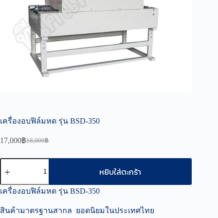
เครื่องอบฟิล์มหด รุ่น BSD-350
17,000
฿
18,000
฿
Original
Current
price
price
was:
is:
จำนวน
หยิบใส่ตะกร้า
18,000฿.
17,000฿.
เครื่อง
อบ
เครื่องอบฟิล์มหด รุ่น BSD-350
ฟิล์ม
สินค้ามาตรฐานสากล ยอดนิยมในประเทศไทย
หด