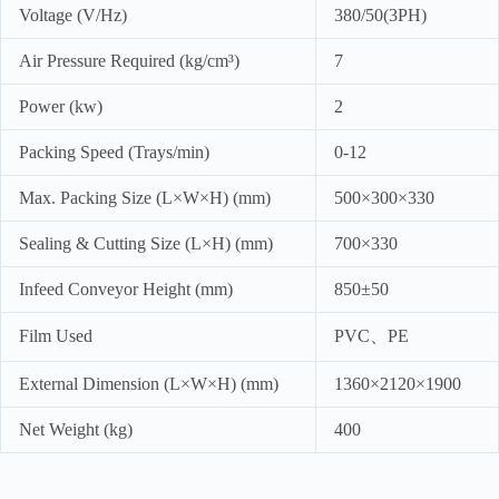
Voltage (V/Hz)
380/50(3PH)
Air Pressure Required (kg/cm³)
7
Power (kw)
2
Packing Speed (Trays/min)
0-12
Max. Packing Size (L×W×H) (mm)
500×300×330
Sealing & Cutting Size (L×H) (mm)
700×330
Infeed Conveyor Height (mm)
850±50
Film Used
PVC、PE
External Dimension (L×W×H) (mm)
1360×2120×1900
Net Weight (kg)
400