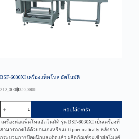
BSF-6030XI เครื่องแพ็คโหล อัตโนมัติ
212,000
฿
350,000
฿
Original
Current
price
price
was:
is:
จำนวน
หยิบใส่ตะกร้า
350,000฿.
212,000฿.
BSF-
6030XI
เครื่องห่อแพ็คโหลอัตโนมัติ รุ่น BSF-6030XI เป็นเครื่องที่
เครื่อง
สามารถกดได้ด้วยตนเองหรือแบบ pneumatically หลังจาก
แพ็ค
โหล
กระบวนการปิดผนึกและตัดแล้ว ผลิตภัณฑ์จะเข้าสู่อุโมงค์