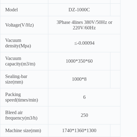
Model
DZ-1000C
3Phase 4lines 380V/50Hz or
Voltage(V/Hz)
220V/60Hz
Vacuum
≤-0.00094
density(Mpa)
Vacuum
1000*350*60
capacity(m3/m)
Sealing-bar
1000*8
size(mm)
Packing
6
speed(times/min)
Bleed air
250
frequency(m3/h)
Machine size(mm)
1740*1360*1300