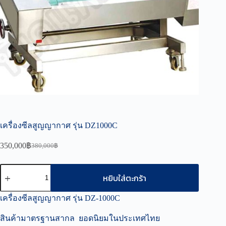
เครื่องซีลสูญญากาศ รุ่น DZ1000C
350,000
฿
380,000
฿
Original
Current
price
price
was:
is:
จำนวน
หยิบใส่ตะกร้า
380,000฿.
350,000฿.
เครื่อง
ซีล
เครื่องซีลสูญญากาศ รุ่น DZ-1000C
สูญ
สินค้ามาตรฐานสากล ยอดนิยมในประเทศไทย
ญา