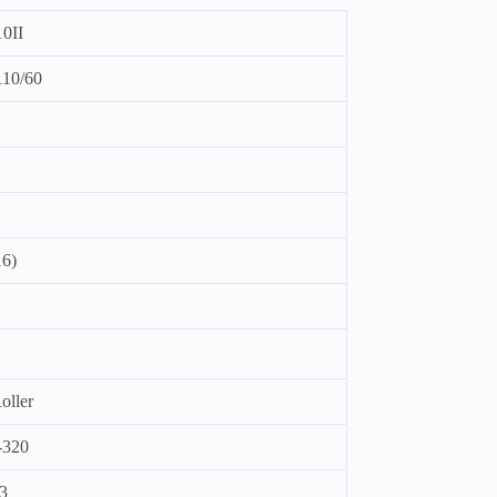
0II
110/60
16)
oller
-320
3