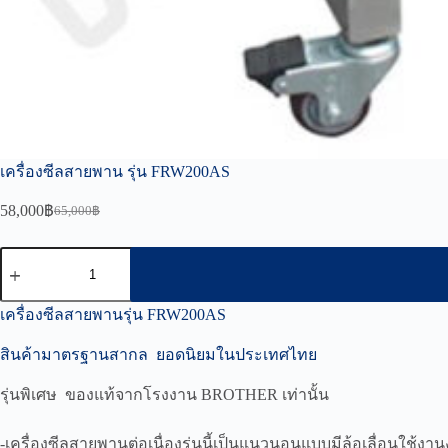
เครื่องซีลสายพาน รุ่น FRW200AS
58,000
฿
65,000
฿
Original
Current
price
price
was:
is:
จำนวน
65,000฿.
58,000฿.
เครื่อง
ซีล
เครื่องซีลสายพานรุ่น FRW200AS
สายพาน
สินค้ามาตรฐานสากล ยอดนิยมในประเทศไทย
รุ่น
FRW200AS
รุ่นพิเศษ ของแท้จากโรงงาน BROTHER เท่านั้น
ชิ้น
-เครื่องซีลสายพานต่อเนื่องรุ่นนี้เป็นแนวนอนแบบมีล้อเลื่อนใช้งา