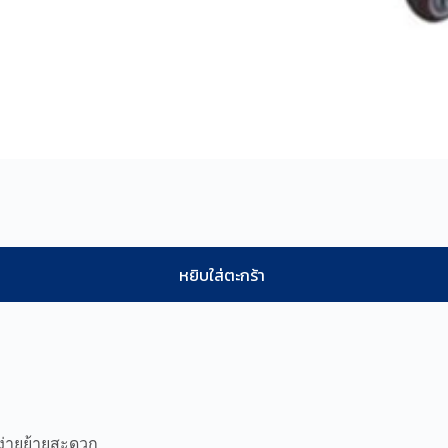
หยิบใส่ตะกร้า
นง่ายย้ายสะดวก