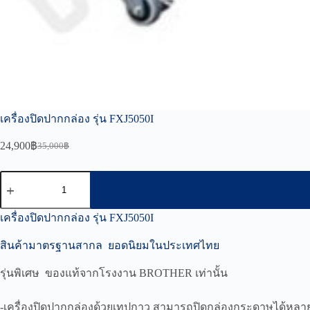
เครื่องปิดปากกล่อง รุ่น FXJ5050I
24,900
฿
35,000
฿
Original
Current
price
price
was:
is:
จำนวน
35,000฿.
24,900฿.
เครื่อง
ปิดปาก
เครื่องปิดปากกล่อง รุ่น FXJ5050I
กล่อง
สินค้ามาตรฐานสากล ยอดนิยมในประเทศไทย
รุ่น
FXJ5050I
รุ่นพิเศษ ของแท้จากโรงงาน BROTHER เท่านั้น
ชิ้น
-เครื่องปิดปากกล่องด้วยเทปกาว สามารถปิดกล่องกระดาษได้หลายแบบ