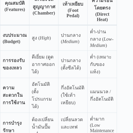
ความร้อน
คุณสมบัติ
เท้าเหยียบ
สูญญากาศ
โดยตรง
(Features)
(Foot
(Chamber)
(Direct
Pedal)
Heat)
ต่ำ-ปาน
งบประมาณ
ปานกลาง
สูง (
High
)
กลาง (
Low-
(Budget)
(
Medium
)
Medium
)
ดีเยี่ยม (ดูด
ต่ำ (เหมาะ
การรองรับ
ปานกลาง
อากาศออก
กับของ
ของเหลว
(ตั้งซีลได้)
ได้)
แห้ง)
อัตโนมัติ
ความ
กึ่งอัตโนมัติ
(ตั้ง
แมนนวล /
สะดวกใน
(ใช้เท้า
โปรแกรม
กึ่งอัตโนมัติ
การใช้งาน
เหยียบ)
ได้)
ต่ำมาก
ต้องเปลี่ยน
เปลี่ยนลวด
การบำรุง
(Low
น้ำมันปั๊ม
และเทฟ
รักษา
Maintenance