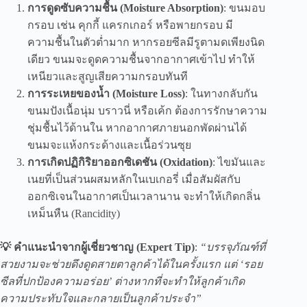
การดูดซับความชื้น (Moisture Absorption)
: ขนมอบ
กรอบ เช่น คุกกี้ แครกเกอร์ หรือพายกรอบ มี
ความชื้นในตัวต่ำมาก หากรอยซีลมีรูตามดเพียงนิด
เดียว ขนมจะดูดความชื้นจากอากาศเข้าไป ทำให้
เหนียวและสูญเสียความกรอบทันที
การระเหยของน้ำ (Moisture Loss)
: ในทางกลับกัน
ขนมปังเนื้อนุ่ม บราวนี่ หรือเค้ก ต้องการรักษาความ
ชุ่มชื้นไว้ด้านใน หากอากาศภายนอกพัดผ่านได้
ขนมจะแห้งกระด้างและเนื้อร่วนซุย
การเกิดปฏิกิริยาออกซิเดชัน (Oxidation)
: ไขมันและ
เนยที่เป็นส่วนผสมหลักในเบเกอรี่ เมื่อสัมผัสกับ
ออกซิเจนในอากาศเป็นเวลานาน จะทำให้เกิดกลิ่น
เหม็นหืน (Rancidity)
💡 คำแนะนำจากผู้เชี่ยวชาญ (Expert Tip)
:
“บรรจุภัณฑ์ที่
สวยงามจะช่วยดึงดูดสายตาลูกค้าได้ในครั้งแรก แต่ ‘รอย
ซีลที่ปกป้องความอร่อย’ ต่างหากที่จะทำให้ลูกค้าเกิด
ความประทับใจและกลายเป็นลูกค้าประจำ”