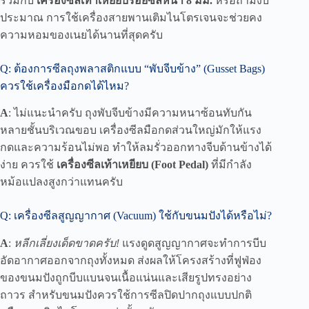
เบเกอรี่
ที่ได้มาตรฐาน คือการยกระดับธุรกิจของคุณให้พ้น
จากการเป็นเพียงร้านขนมทั่วไป ก้าวสู่การเป็นแบรนด์เบเก
อรี่มืออาชีพที่สามารถส่งออกความอร่อยไปได้ทั่วประเทศ
จำไว้เสมอว่า การ
เลือกเครื่องซีลตามธุรกิจ
ที่สอดคล้อง
กับคุณสมบัติของขนม (เช่น เน้นกันชื้น, เน้นกันกระแทก,
หรือเน้นสวยงาม) คือการปกป้องมูลค่าของสินค้าที่คุณ
ตั้งใจทำออกมาอย่างดีที่สุดครับ!
คำถามที่พบบ่อย (FAQs)
Q: คุกกี้เนยสด ควรแพ็กด้วยเครื่องแบบไหนดีที่สุด?
A
: คุกกี้เนยสดมีปริมาณไขมันสูงและไวต่อกลิ่นหืน แนะนำ
ให้ใช้
ถุงฟอยด์ทึบ หรือ ถุงพลาสติกหนาที่กั้นอากาศได้ดี
ร่วมกับ
เครื่องซีลเท้าเหยียบรอยซีลหนา 8 มม.
หรือถ้ามีงบ
ประมาณ การใช้เครื่องสายพานเติมไนโตรเจนจะช่วยคง
ความหอมของเนยได้นานที่สุดครับ