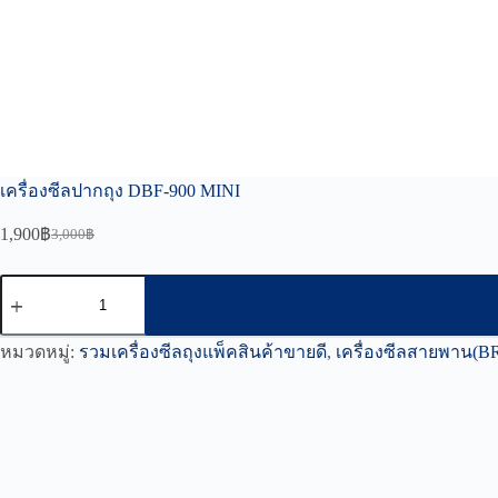
เครื่องซีลปากถุง DBF-900 MINI
1,900
฿
3,000
฿
Original
Current
price
price
was:
is:
จำนวน
3,000฿.
1,900฿.
เครื่อง
ซีล
หมวดหมู่:
รวมเครื่องซีลถุงแพ็คสินค้าขายดี
,
เครื่องซีลสายพาน(
ปาก
ถุง
DBF-
900
MINI
ชิ้น