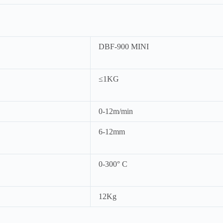
DBF-900 MINI
≤1KG
0-12m/min
6-12mm
0-300° C
12Kg