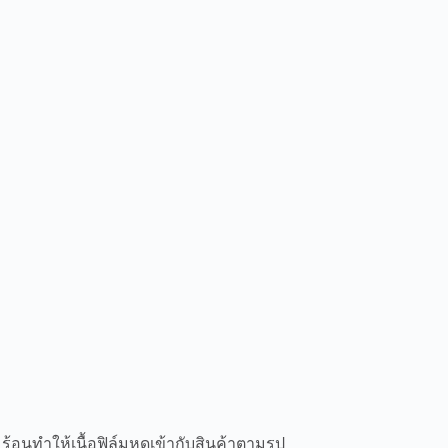
มร้อนทำให้เนื้อฟิล์มหดเข้ากับสินค้าตามรูป