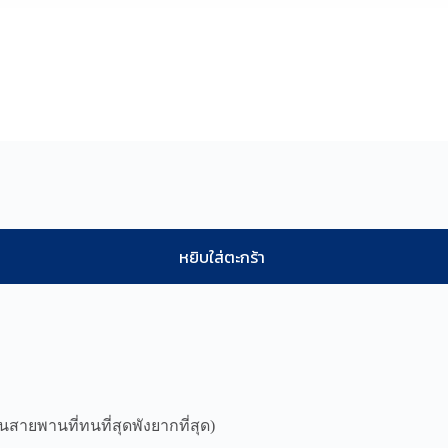
หยิบใส่ตะกร้า
นสายพานที่ทนที่สุดพังยากที่สุด)