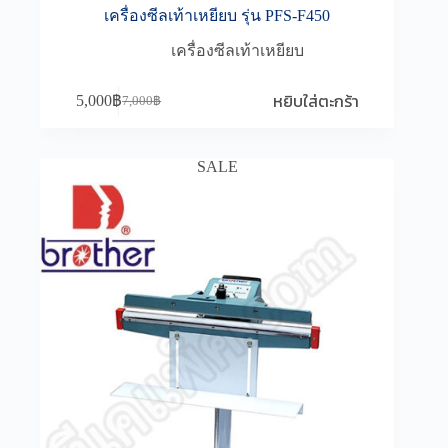
เครื่องซีลเท้าเหยียบ รุ่น PFS-F450
เครื่องซีลเท้าเหยียบ
หยิบใส่ตะกร้า
5,000
฿
7,000
฿
Original
Current
price
price
was:
is:
7,000฿.
5,000฿.
SALE