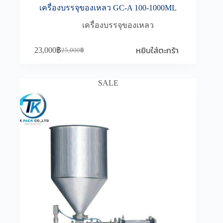
เครื่องบรรจุของเหลว GC-A 100-1000ML
เครื่องบรรจุของเหลว
หยิบใส่ตะกร้า
23,000
฿
25,000
฿
Original
Current
price
price
was:
is:
25,000฿.
23,000฿.
SALE