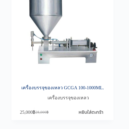
เครื่องบรรจุของเหลว GCGA 100-1000ML.
เครื่องบรรจุของเหลว
หยิบใส่ตะกร้า
25,000
฿
28,000
฿
Original
Current
price
price
was:
is: