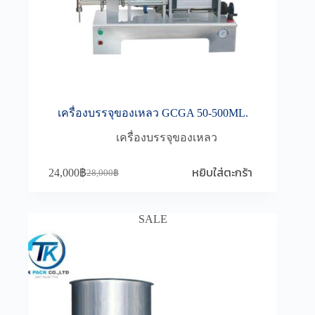
เครื่องบรรจุของเหลว GCGA 50-500ML.
เครื่องบรรจุของเหลว
หยิบใส่ตะกร้า
24,000
฿
28,000
฿
Original
Current
price
price
was:
is:
28,000฿.
24,000฿.
SALE