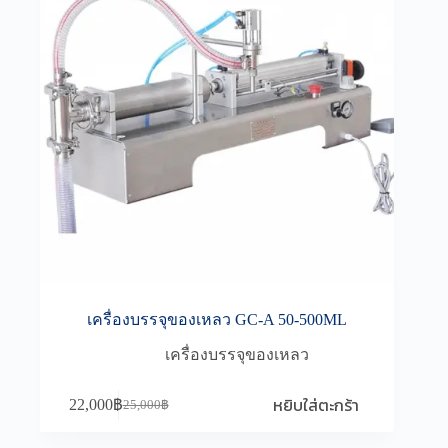
เครื่องบรรจุของเหลว GC-A 50-500ML
เครื่องบรรจุของเหลว
หยิบใส่ตะกร้า
22,000
฿
25,000
฿
Original
Current
price
price
was:
is: